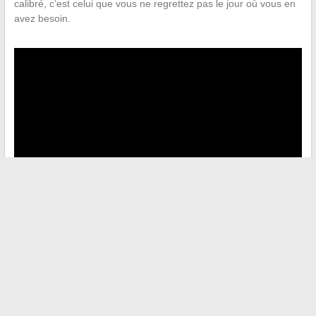
calibré, c’est celui que vous ne regrettez pas le jour où vous en
avez besoin.
←
10 idées pour revisiter la recette de gâteau au yaourt
pomme façon Cyril Lignac