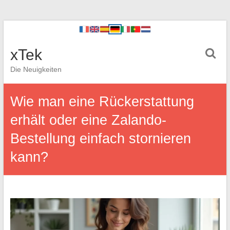
xTek
Die Neuigkeiten
Wie man eine Rückerstattung
erhält oder eine Zalando-
Bestellung einfach stornieren
kann?