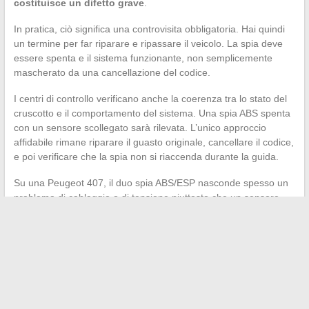
costituisce un difetto grave
.
In pratica, ciò significa una controvisita obbligatoria. Hai quindi
un termine per far riparare e ripassare il veicolo. La spia deve
essere spenta e il sistema funzionante, non semplicemente
mascherato da una cancellazione del codice.
I centri di controllo verificano anche la coerenza tra lo stato del
cruscotto e il comportamento del sistema. Una spia ABS spenta
con un sensore scollegato sarà rilevata. L’unico approccio
affidabile rimane riparare il guasto originale, cancellare il codice,
e poi verificare che la spia non si riaccenda durante la guida.
Su una Peugeot 407, il duo spia ABS/ESP nasconde spesso un
problema di cablaggio o di tensione piuttosto che un sensore
difettoso. Investire in una diagnosi con uno strumento
compatibile PSA prima di ordinare pezzi evita di spendere
inutilmente e garantisce che la cancellazione del codice sarà
definitiva.