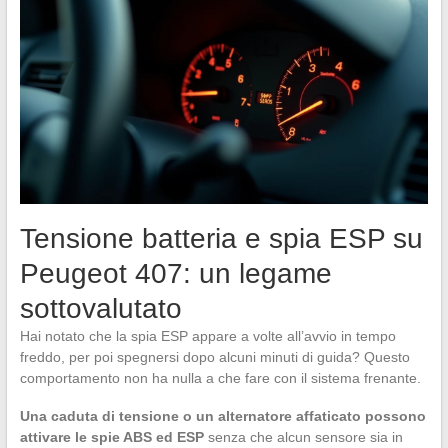
Tensione batteria e spia ESP su
Peugeot 407: un legame
sottovalutato
Hai notato che la spia ESP appare a volte all’avvio in tempo
freddo, per poi spegnersi dopo alcuni minuti di guida? Questo
comportamento non ha nulla a che fare con il sistema frenante.
Una caduta di tensione o un alternatore affaticato possono
attivare le spie ABS ed ESP
senza che alcun sensore sia in