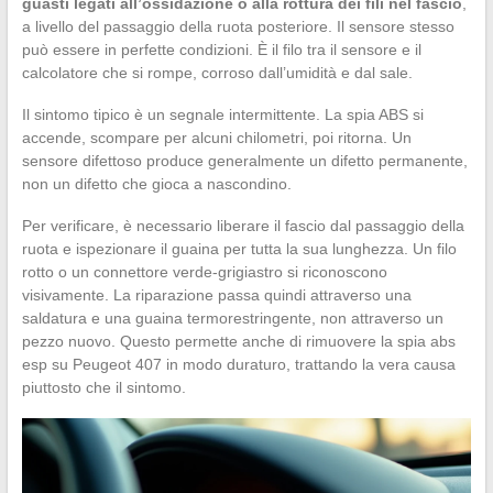
guasti legati all’ossidazione o alla rottura dei fili nel fascio
,
a livello del passaggio della ruota posteriore. Il sensore stesso
può essere in perfette condizioni. È il filo tra il sensore e il
calcolatore che si rompe, corroso dall’umidità e dal sale.
Il sintomo tipico è un segnale intermittente. La spia ABS si
accende, scompare per alcuni chilometri, poi ritorna. Un
sensore difettoso produce generalmente un difetto permanente,
non un difetto che gioca a nascondino.
Per verificare, è necessario liberare il fascio dal passaggio della
ruota e ispezionare il guaina per tutta la sua lunghezza. Un filo
rotto o un connettore verde-grigiastro si riconoscono
visivamente. La riparazione passa quindi attraverso una
saldatura e una guaina termorestringente, non attraverso un
pezzo nuovo. Questo permette anche di rimuovere la spia abs
esp su Peugeot 407 in modo duraturo, trattando la vera causa
piuttosto che il sintomo.