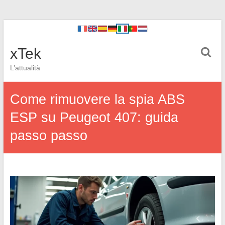
xTek
L’attualità
Come rimuovere la spia ABS
ESP su Peugeot 407: guida
passo passo