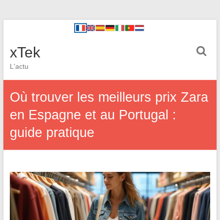
xTek
L'actu
Où trouver les meilleurs prix Zara
en Espagne et au Portugal :
guide pratique