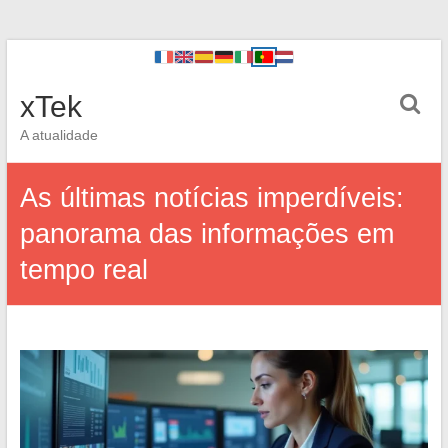
xTek
A atualidade
As últimas notícias imperdíveis:
panorama das informações em
tempo real