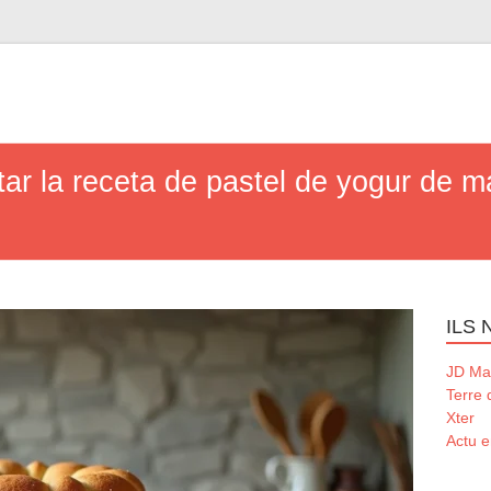
ar la receta de pastel de yogur de ma
ILS
JD Ma
Terre
Xter
Actu e