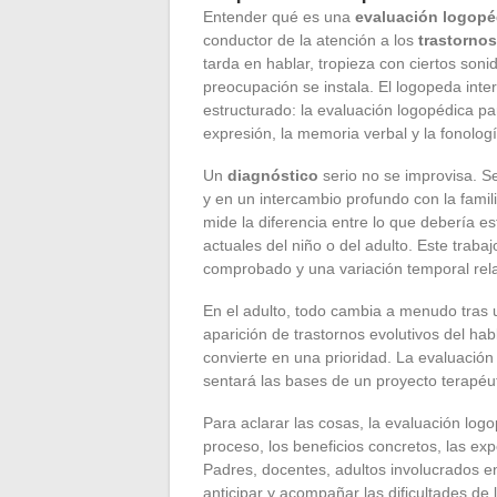
Entender qué es una
evaluación logopé
conductor de la atención a los
trastornos
tarda en hablar, tropieza con ciertos sonid
preocupación se instala. El logopeda int
estructurado: la evaluación logopédica p
expresión, la memoria verbal y la fonologí
Un
diagnóstico
serio no se improvisa. S
y en un intercambio profundo con la famil
mide la diferencia entre lo que debería 
actuales del niño o del adulto. Este trabaj
comprobado y una variación temporal rela
En el adulto, todo cambia a menudo tras 
aparición de trastornos evolutivos del ha
convierte en una prioridad. La evaluación 
sentará las bases de un proyecto terapéu
Para aclarar las cosas, la evaluación log
proceso, los beneficios concretos, las expe
Padres, docentes, adultos involucrados 
anticipar y acompañar las dificultades de