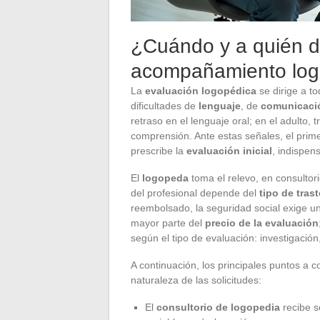
¿Cuándo y a quién di
acompañamiento log
La
evaluación logopédica
se dirige a t
dificultades de
lenguaje
, de
comunicaci
retraso en el lenguaje oral; en el adulto, 
comprensión. Ante estas señales, el prime
prescribe la
evaluación inicial
, indispe
El
logopeda
toma el relevo, en consultor
del profesional depende del
tipo de tras
reembolsado, la seguridad social exige u
mayor parte del
precio de la evaluación
según el tipo de evaluación: investigación,
A continuación, los principales puntos a c
naturaleza de las solicitudes:
El
consultorio de logopedia
recibe s