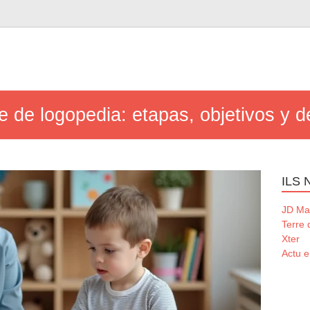
 de logopedia: etapas, objetivos y d
ILS
JD Ma
Terre
Xter
Actu e