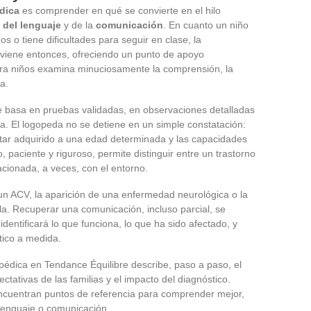
dica
es comprender en qué se convierte en el hilo
 del lenguaje
y de la
comunicación
. En cuanto un niño
os o tiene dificultades para seguir en clase, la
erviene entonces, ofreciendo un punto de apoyo
ara niños examina minuciosamente la comprensión, la
a.
e basa en pruebas validadas, en observaciones detalladas
ia. El logopeda no se detiene en un simple constatación:
estar adquirido a una edad determinada y las capacidades
o, paciente y riguroso, permite distinguir entre un trastorno
cionada, a veces, con el entorno.
un ACV, la aparición de una enfermedad neurológica o la
bla. Recuperar una comunicación, incluso parcial, se
identificará lo que funciona, lo que ha sido afectado, y
tico a medida.
opédica en Tendance Équilibre describe, paso a paso, el
ctativas de las familias y el impacto del diagnóstico.
encuentran puntos de referencia para comprender mejor,
 lenguaje o comunicación.