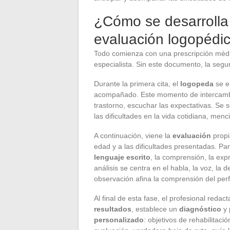
¿Cómo se desarrolla
evaluación logopédi
Todo comienza con una prescripción médic
especialista. Sin este documento, la segu
Durante la primera cita, el
logopeda
se e
acompañado. Este momento de intercambio 
trastorno, escuchar las expectativas. Se 
las dificultades en la vida cotidiana, men
A continuación, viene la
evaluación
propi
edad y a las dificultades presentadas. Pa
lenguaje escrito
, la comprensión, la expr
análisis se centra en el habla, la voz, la
observación afina la comprensión del perfil
Al final de esta fase, el profesional red
resultados
, establece un
diagnóstico
y 
personalizado
: objetivos de rehabilitac