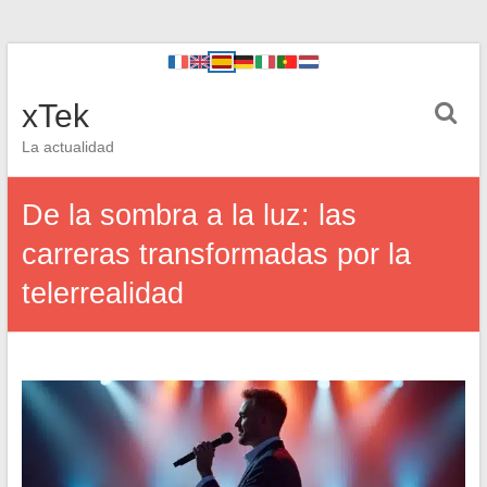
xTek
La actualidad
De la sombra a la luz: las
carreras transformadas por la
telerrealidad