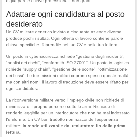
digita parole chiave professionali, non gradi.
Adattare ogni candidatura al posto
desiderato
Un CV militare generico inviato a cinquanta aziende diverse
produce pochi risultati. Ogni offerta di lavoro contiene parole
chiave specifiche. Riprendile nel tuo CV e nella tua lettera.
Un posto in cybersicurezza richiede “gestione degli incidenti”,
“analisi dei rischi”, “conformità ISO 27001”. Un posto in logistica
richiede “supply chain”, “gestione delle scorte”, “ottimizzazione
dei flussi”. Le tue missioni militari coprono spesso queste realtà,
ma con altri nomi. Il lavoro di traduzione deve essere rifatto per
ogni candidatura.
La riconversione militare verso l’impiego civile non richiede di
minimizzare il proprio percorso sotto le armi. Richiede di
renderlo leggibile per un interlocutore che non ha mai indossato
l’uniforme. Un CV ben tradotto non nasconde l’esperienza
militare:
la rende utilizzabile dal reclutatore fin dalla prima
lettura
.