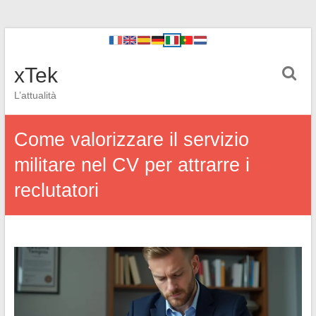
xTek
L’attualità
Come valorizzare il servizio
militare nel CV per attrarre i
reclutatori