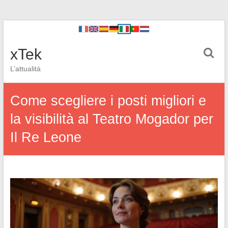
xTek
L’attualità
Come scegliere i posti migliori e
la visibilità al Teatro Mogador per
Il Re Leone