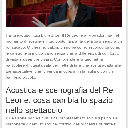
Hai prenotato i tuoi biglietti per Il Re Leone al Mogador, ma nel
momento di scegliere il tuo posto, la pianta della sala sembra un
rompicapo. Orchestra, palchi, primo balcone, secondo balcone:
le categorie si moltiplicano senza che la differenza di comfort o
di vista sia sempre chiara. Comprendere la geometria
particolare di questa sala permette di fare una scelta adatta alle
tue aspettative, che tu venga in coppia, in famiglia o con un
bambino piccolo.
Acustica e scenografia del Re
Leone: cosa cambia lo spazio
nello spettacolo
Il Re Leone non è un musical rappresentato solo sul palco. Le
marionette giganti sfilano nei corridoi dell’orchestra durante il