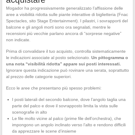
Mogador ha progressivamente generalizzato l’affissione delle
aree a visibilità ridotta sulle piante interattive di biglietteria (Fnac
Spectacles, sito Stage Entertainment). I pilastri, i sovrapporti del
balcone e gli angoli morti sono ora segnalati, mentre le
recensioni più vecchie parlano ancora di “sorprese negative”
non indicate.
Prima di convalidare il tuo acquisto, controlla sistematicamente
le indicazioni associate al posto selezionato.
Un pittogramma o
una nota “visibilità ridotta” appare sui posti interessati.
Ignorare questa indicazione può rovinare una serata, soprattutto
al prezzo delle categorie superiori.
Ecco le aree che presentano più spesso problemi:
I posti laterali del secondo balcone, dove l’angolo taglia una
parte del palco e dove il sovrapposto limita la vista sulle
scenografie in alto
Le file molto vicine al palco (prime file dell’orchestra), che
impongono un angolo inclinato verso l’alto e rendono difficili
da apprezzare le scene d’insieme