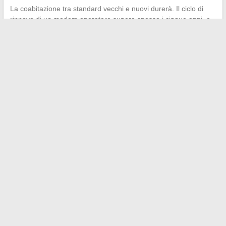
La coabitazione tra standard vecchi e nuovi durerà. Il ciclo di
rinnovo di un modem operatore supera spesso i cinque anni, e
quello di un oggetto connesso domotico può raggiungere i dieci
anni. Finché questi dispositivi funzionano, il Wi-Fi legacy rimane
uno strato attivo della rete domestica, non un relitto da
eliminare.
←
Come scegliere i posti migliori e la visibilità al Teatro
Mogador per Il Re Leone
Quali sono i vantaggi di vivere e lavorare in uno spazio di
coworking moderno?
→
ILS NOUS SOUTIENNENT
JD Mag
Terre d'Humus
Xter
Actu en Vrac