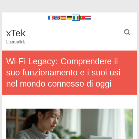
xTek
L’attualità
Wi-Fi Legacy: Comprendere il
suo funzionamento e i suoi usi
nel mondo connesso di oggi