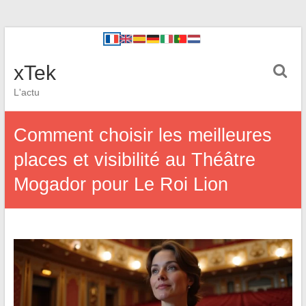
xTek
L'actu
Comment choisir les meilleures
places et visibilité au Théâtre
Mogador pour Le Roi Lion