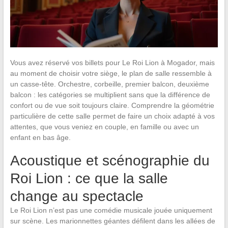
Vous avez réservé vos billets pour Le Roi Lion à Mogador, mais
au moment de choisir votre siège, le plan de salle ressemble à
un casse-tête. Orchestre, corbeille, premier balcon, deuxième
balcon : les catégories se multiplient sans que la différence de
confort ou de vue soit toujours claire. Comprendre la géométrie
particulière de cette salle permet de faire un choix adapté à vos
attentes, que vous veniez en couple, en famille ou avec un
enfant en bas âge.
Acoustique et scénographie du
Roi Lion : ce que la salle
change au spectacle
Le Roi Lion n’est pas une comédie musicale jouée uniquement
sur scène. Les marionnettes géantes défilent dans les allées de