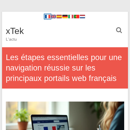
xTek
L'actu
Les étapes essentielles pour une
navigation réussie sur les
principaux portails web français