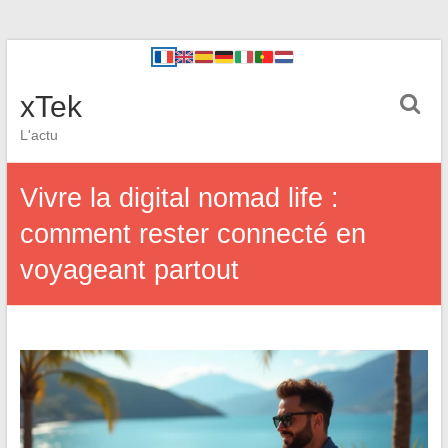
xTek
L'actu
Vivre la digital nomad life :
comment rester connecté en
voyageant partout