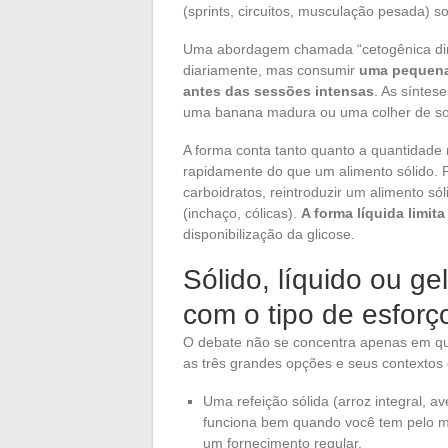
(sprints, circuitos, musculação pesada) s
Uma abordagem chamada “cetogênica dire
diariamente, mas consumir
uma pequena 
antes das sessões intensas
. As síntes
uma banana madura ou uma colher de sop
A forma conta tanto quanto a quantidade 
rapidamente do que um alimento sólido.
carboidratos, reintroduzir um alimento só
(inchaço, cólicas).
A forma líquida limit
disponibilização da glicose.
Sólido, líquido ou ge
com o tipo de esforç
O debate não se concentra apenas em qu
as três grandes opções e seus contextos 
Uma refeição sólida (arroz integral, 
funciona bem quando você tem pelo me
um fornecimento regular.