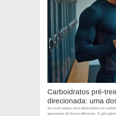
Carboidratos pré-tre
direcionada: uma dos
Se você segue uma dieta baixa em carboid
apresenta de forma diferente. O glicogên