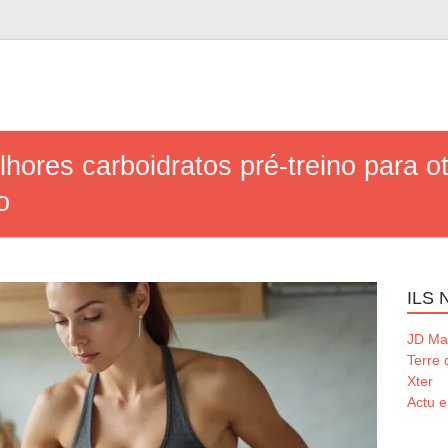
ores carboidratos pré-treino para ot
o
ILS
JD Ma
Terre
Xter
Actu e