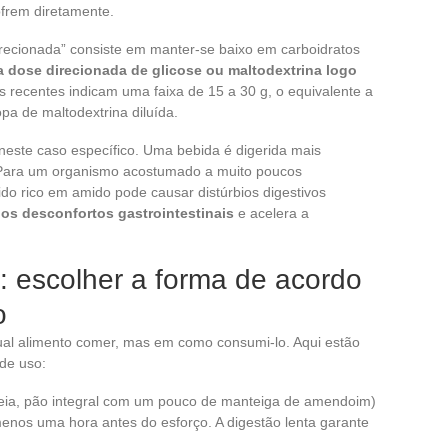
ofrem diretamente.
cionada” consiste em manter-se baixo em carboidratos
dose direcionada de glicose ou maltodextrina logo
es recentes indicam uma faixa de 15 a 30 g, o equivalente a
a de maltodextrina diluída.
neste caso específico. Uma bebida é digerida mais
 Para um organismo acostumado a muito poucos
lido rico em amido pode causar distúrbios digestivos
a os desconfortos gastrointestinais
e acelera a
l: escolher a forma de acordo
o
al alimento comer, mas em como consumi-lo. Aqui estão
de uso:
aveia, pão integral com um pouco de manteiga de amendoim)
nos uma hora antes do esforço. A digestão lenta garante