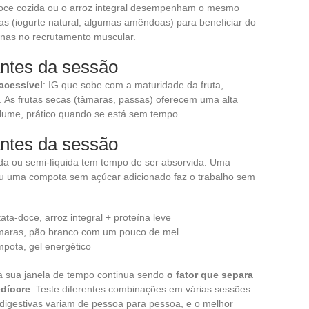
a-doce cozida ou o arroz integral desempenham o mesmo
nas (iogurte natural, algumas amêndoas) para beneficiar do
ínas no recrutamento muscular.
ntes da sessão
acessível
: IG que sobe com a maturidade da fruta,
. As frutas secas (tâmaras, passas) oferecem uma alta
ume, prático quando se está sem tempo.
ntes da sessão
ida ou semi-líquida tem tempo de ser absorvida. Uma
u uma compota sem açúcar adicionado faz o trabalho sem
ata-doce, arroz integral + proteína leve
maras, pão branco com um pouco de mel
mpota, gel energético
 à sua janela de tempo continua sendo
o fator que separa
díocre
. Teste diferentes combinações em várias sessões
s digestivas variam de pessoa para pessoa, e o melhor