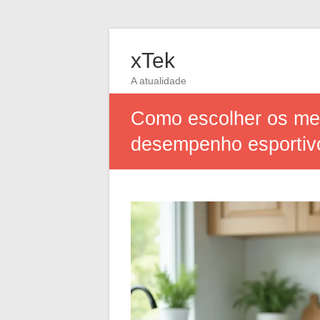
xTek
A atualidade
Como escolher os melh
desempenho esportiv