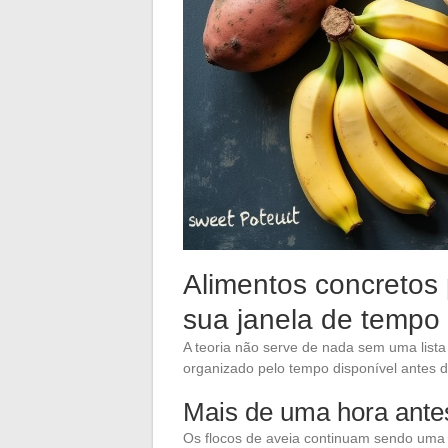
Alimentos concretos 
sua janela de tempo
A teoria não serve de nada sem uma lista 
organizado pelo tempo disponível antes d
Mais de uma hora ante
Os flocos de aveia continuam sendo uma 