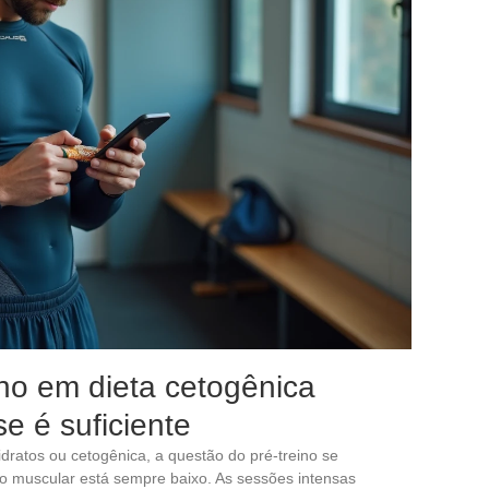
ino em dieta cetogênica
e é suficiente
ratos ou cetogênica, a questão do pré-treino se
io muscular está sempre baixo. As sessões intensas