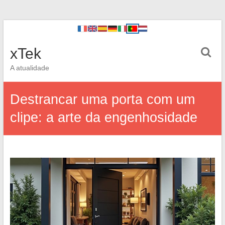
xTek
A atualidade
Destrancar uma porta com um
clipe: a arte da engenhosidade