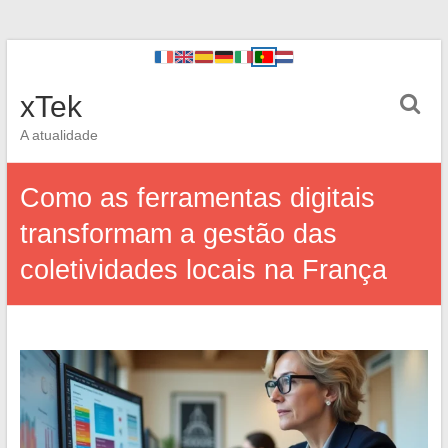
xTek
A atualidade
Como as ferramentas digitais
transformam a gestão das
coletividades locais na França