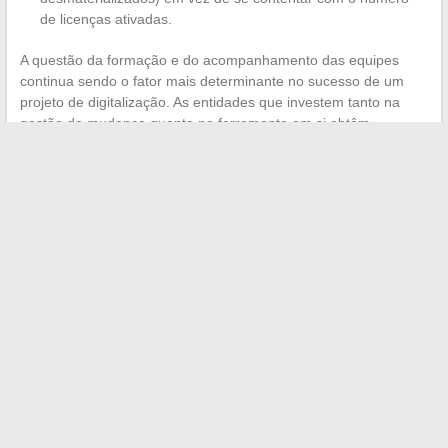
de licenças ativadas.
A questão da formação e do acompanhamento das equipes
continua sendo o fator mais determinante no sucesso de um
projeto de digitalização. As entidades que investem tanto na
gestão da mudança quanto na ferramenta em si obtêm
resultados mais duradouros.
O digital transforma a gestão
local apenas se os agentes se apropriarem dele
, uma
constatação simples que ainda enfrenta dificuldades para se
traduzir nas decisões orçamentárias.
←
Como obter um reembolso ou cancelar um pedido
Zalando facilmente?
A família e os filhos de Alain Bauer: entre discrição e
exposição mediática
→
ILS NOUS SOUTIENNENT