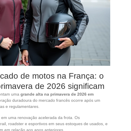
cado de motos na França: o
rimavera de 2026 significam
esentam uma
grande alta na primavera de 2026 em
eração duradoura do mercado francês ocorre após um
as e regulamentares.
z em uma renovação acelerada da frota. Os
ail, roadster e esportivos em seus estoques de usados, e
m em relação aos anos anteriores.