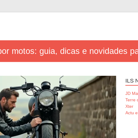
or motos: guia, dicas e novidades pa
ILS
JD Ma
Terre
Xter
Actu e