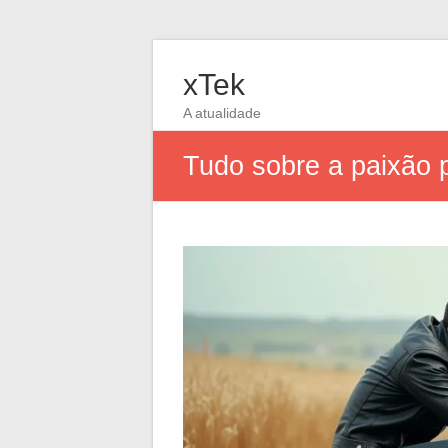
xTek
A atualidade
Tudo sobre a paixão p