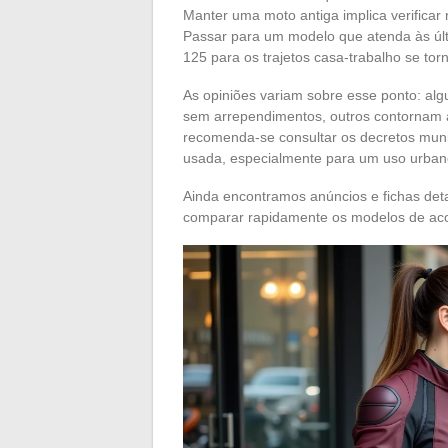
Manter uma moto antiga implica verificar
Passar para um modelo que atenda às últ
125 para os trajetos casa-trabalho se t
As opiniões variam sobre esse ponto: al
sem arrependimentos, outros contornam a
recomenda-se consultar os decretos muni
usada, especialmente para um uso urbano
Ainda encontramos anúncios e fichas det
comparar rapidamente os modelos de ac