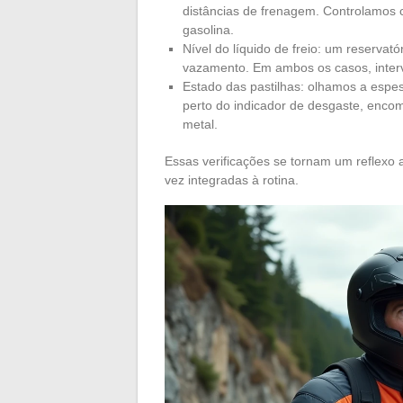
distâncias de frenagem. Controlamos
gasolina.
Nível do líquido de freio: um reservat
vazamento. Em ambos os casos, interv
Estado das pastilhas: olhamos a espess
perto do indicador de desgaste, enc
metal.
Essas verificações se tornam um reflex
vez integradas à rotina.