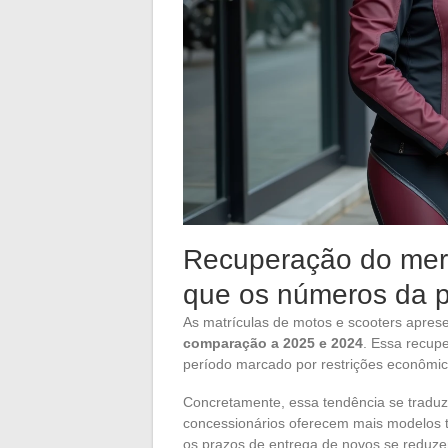
Recuperação do mer
que os números da p
As matrículas de motos e scooters apr
comparação a 2025 e 2024
. Essa recup
período marcado por restrições econômic
Concretamente, essa tendência se tradu
concessionários oferecem mais modelos tr
os prazos de entrega de novos se reduze