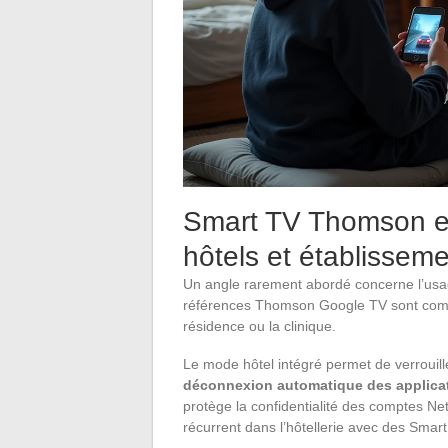
Smart TV Thomson en
hôtels et établissem
Un angle rarement abordé concerne l’usa
références Thomson Google TV sont comm
résidence ou la clinique.
Le mode hôtel intégré permet de verrouille
déconnexion automatique des applica
protège la confidentialité des comptes Ne
récurrent dans l’hôtellerie avec des Smar