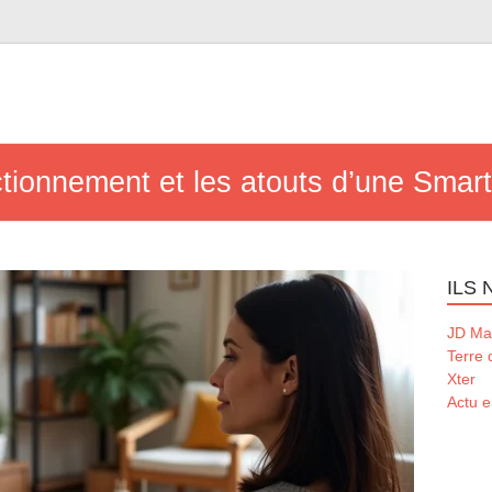
nctionnement et les atouts d’une Sm
ILS
JD Ma
Terre
Xter
Actu e