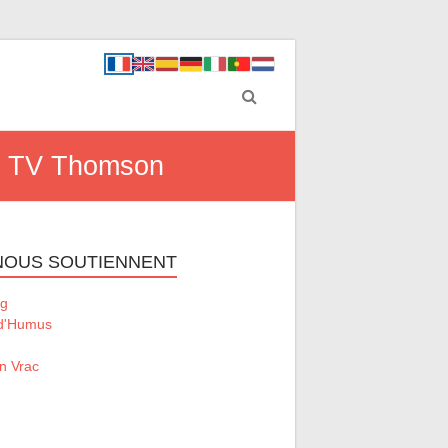
art TV Thomson
 NOUS SOUTIENNENT
g
 d'Humus
n Vrac