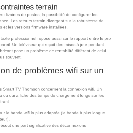
ontraintes terrain
s dizaines de postes, la possibilité de configurer les
nance. Les retours terrain divergent sur la robustesse de
 et les versions firmware installées.
xte professionnel repose aussi sur le rapport entre le prix
ppareil. Un téléviseur qui reçoit des mises à jour pendant
bricant pose un problème de rentabilité différent de celui
lus souvent.
ion de problèmes wifi sur un
 les Smart TV Thomson concernent la connexion wifi. Un
au ou qui affiche des temps de chargement longs sur les
trant.
 sur la bande wifi la plus adaptée (la bande à plus longue
teur).
 résout une part significative des déconnexions