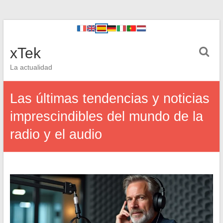
xTek
La actualidad
Las últimas tendencias y noticias
imprescindibles del mundo de la
radio y el audio