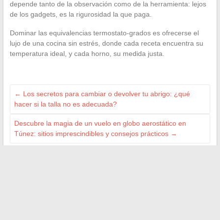
depende tanto de la observación como de la herramienta: lejos
de los gadgets, es la rigurosidad la que paga.
Dominar las equivalencias termostato-grados es ofrecerse el
lujo de una cocina sin estrés, donde cada receta encuentra su
temperatura ideal, y cada horno, su medida justa.
←
Los secretos para cambiar o devolver tu abrigo: ¿qué
hacer si la talla no es adecuada?
Descubre la magia de un vuelo en globo aerostático en
Túnez: sitios imprescindibles y consejos prácticos
→
ILS NOUS SOUTIENNENT
JD Mag
Terre d'Humus
Xter
Actu en Vrac