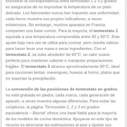
Encontrar la correspondencia entre termostato 1 2 3 y grados
es asegurarse de no improvisar la temperatura de un plato
delicado. Los fabricantes nunca han impuesto una uniformidad:
cada horno muestra sus propios indicadores, a veces
misteriosos. Sin embargo, muchos aparatos en Francia
comparten una base común. Para la mayoría, el
termostato 1
equivale a una temperatura comprendida entre 30 y 40°C. Este
ajuste bajo rara vez se utiliza para cocinar, pero resulta valioso
para hacer levar una masa o secar ingredientes. Con el
termostato 2
, se sube alrededor de 60°C: un calor suave,
perfecto para mantener caliente o manipular preparaciones
frágiles. El
termostato 3
alcanza aproximadamente 90°C, ideal
para cocciones lentas: merengues, huevos al horno, platos que
no soportan la precipitación.
La
conversión de las posiciones de termostato en grados
no está grabada en piedra: cada marca, cada generación de
aparato, a veces muestra algunas diferencias. Para evitar las
conjeturas, la página
‘Termostato 1, 2 y 3 en grados:
equivalencia – Beynat’
ofrece una base fiable para la mayoría
de los modelos de cocina doméstica. Apoyarse en este tipo de
recurso es ahorrarse las estimaciones al azar y ajustar sus