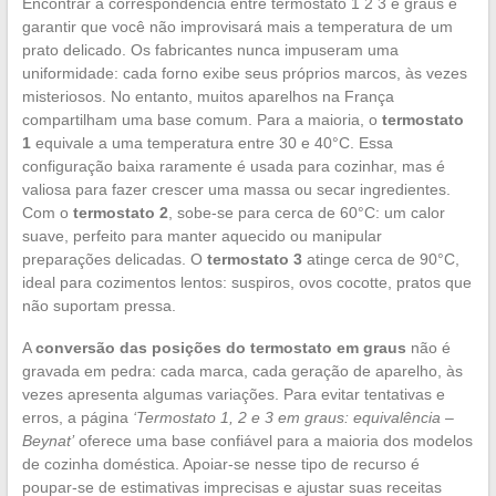
Encontrar a correspondência entre termostato 1 2 3 e graus é
garantir que você não improvisará mais a temperatura de um
prato delicado. Os fabricantes nunca impuseram uma
uniformidade: cada forno exibe seus próprios marcos, às vezes
misteriosos. No entanto, muitos aparelhos na França
compartilham uma base comum. Para a maioria, o
termostato
1
equivale a uma temperatura entre 30 e 40°C. Essa
configuração baixa raramente é usada para cozinhar, mas é
valiosa para fazer crescer uma massa ou secar ingredientes.
Com o
termostato 2
, sobe-se para cerca de 60°C: um calor
suave, perfeito para manter aquecido ou manipular
preparações delicadas. O
termostato 3
atinge cerca de 90°C,
ideal para cozimentos lentos: suspiros, ovos cocotte, pratos que
não suportam pressa.
A
conversão das posições do termostato em graus
não é
gravada em pedra: cada marca, cada geração de aparelho, às
vezes apresenta algumas variações. Para evitar tentativas e
erros, a página
‘Termostato 1, 2 e 3 em graus: equivalência –
Beynat’
oferece uma base confiável para a maioria dos modelos
de cozinha doméstica. Apoiar-se nesse tipo de recurso é
poupar-se de estimativas imprecisas e ajustar suas receitas