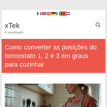
xTek
A atualidade
Como converter as posições do
termostato 1, 2 e 3 em graus
para cozinhar