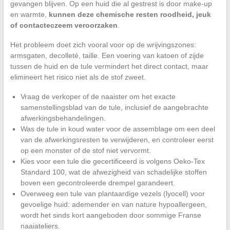
gevangen blijven. Op een huid die al gestrest is door make-up
en warmte,
kunnen deze chemische resten roodheid, jeuk
of contacteczeem veroorzaken
.
Het probleem doet zich vooral voor op de wrijvingszones:
armsgaten, decolleté, taille. Een voering van katoen of zijde
tussen de huid en de tule vermindert het direct contact, maar
elimineert het risico niet als de stof zweet.
Vraag de verkoper of de naaister om het exacte
samenstellingsblad van de tule, inclusief de aangebrachte
afwerkingsbehandelingen.
Was de tule in koud water voor de assemblage om een deel
van de afwerkingsresten te verwijderen, en controleer eerst
op een monster of de stof niet vervormt.
Kies voor een tule die gecertificeerd is volgens Oeko-Tex
Standard 100, wat de afwezigheid van schadelijke stoffen
boven een gecontroleerde drempel garandeert.
Overweeg een tule van plantaardige vezels (lyocell) voor
gevoelige huid: ademender en van nature hypoallergeen,
wordt het sinds kort aangeboden door sommige Franse
naaiateliers.