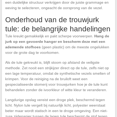
een duidelijke structuur verkrijgen door de juiste grammage en
weving te selecteren, ongeacht de oorsprong van de vezel.
Onderhoud van de trouwjurk
tule: de belangrijke handelingen
Tule kreukt gemakkelijk en pakt scherpe voorwerpen.
Hang de
jurk op een gevoerde hanger en bescherm deze met een
ademende stofhoes
(geen plastic) om de meeste ongelukken
voor de grote dag te voorkomen.
Als de tule gekreukt is, blijft stoom op afstand de veiligste
methode. Zet nooit een strijkijzer direct op de tule, zelfs niet op
een lage temperatuur, omdat de synthetische vezels smelten of
krimpen. Voor de reiniging na de bruiloft weet een
gespecialiseerde stomerij voor trouwjurken hoe je de tule kunt
behandelen zonder de ivoorkleur of witte kleur te veranderen.
Langdurige opslag vereist een droge plek, beschermd tegen
licht. Nylon tule vergelt bij natuurlijk licht, polyester weerstaat
beter maar wordt statisch in een te droge omgeving. Een niet-
zure zijdepapier tussen de lagen tule beschermt de stof tegen