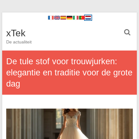
xTek
De actualiteit
De tule stof voor trouwjurken:
elegantie en traditie voor de grote
dag