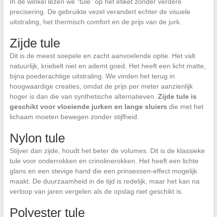
In de winkel lezen we “tule” op het etiket zonder verdere
precisering. De gebruikte vezel verandert echter de visuele
uitstraling, het thermisch comfort en de prijs van de jurk.
Zijde tule
Dit is de meest soepele en zacht aanvoelende optie. Het valt
natuurlijk, kriebelt niet en ademt goed. Het heeft een licht matte,
bijna poederachtige uitstraling. We vinden het terug in
hoogwaardige creaties, omdat de prijs per meter aanzienlijk
hoger is dan die van synthetische alternatieven.
Zijde tule is
geschikt voor vloeiende jurken en lange sluiers
die met het
lichaam moeten bewegen zonder stijfheid.
Nylon tule
Stijver dan zijde, houdt het beter de volumes. Dit is de klassieke
tule voor onderrokken en crinolinerokken. Het heeft een lichte
glans en een stevige hand die een prinsessen-effect mogelijk
maakt. De duurzaamheid in de tijd is redelijk, maar het kan na
verloop van jaren vergelen als de opslag niet geschikt is.
Polyester tule