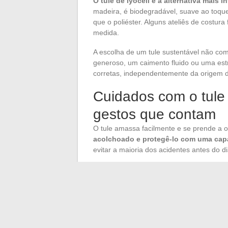
O tule de lyocell é a alternativa mais i
madeira, é biodegradável, suave ao toq
que o poliéster. Alguns ateliês de costur
medida.
A escolha de um tule sustentável não co
generoso, um caimento fluido ou uma est
corretas, independentemente da origem da
Cuidados com o tule 
gestos que contam
O tule amassa facilmente e se prende a 
acolchoado e protegê-lo com uma capa
evitar a maioria dos acidentes antes do di
Se o tule estiver amassado, o vapor sua
se deve colocar um ferro diretamente sob
sintéticas derretem ou se retraem. Para 
em vestidos de noiva saberá tratar o tule 
O armazenamento a longo prazo requer um 