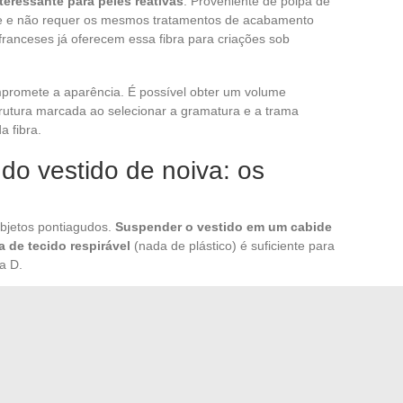
nteressante para peles reativas
. Proveniente de polpa de
ue e não requer os mesmos tratamentos de acabamento
a franceses já oferecem essa fibra para criações sob
mpromete a aparência. É possível obter um volume
rutura marcada ao selecionar a gramatura e a trama
 fibra.
do vestido de noiva: os
objetos pontiagudos.
Suspender o vestido em um cabide
 de tecido respirável
(nada de plástico) é suficiente para
a D.
ve à distância continua sendo o método mais seguro. Nunca
re o tule, mesmo em baixa temperatura, pois as fibras
a limpeza após o casamento, uma lavanderia especializada
sem alterar sua cor ivory ou branca.
local seco, protegido da luz. O tule de nylon amarela à