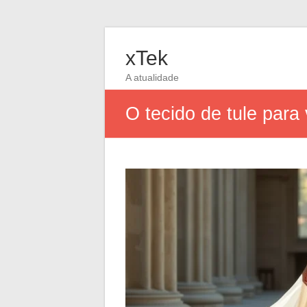
xTek
A atualidade
O tecido de tule para