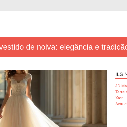
 vestido de noiva: elegância e tradiçã
ILS
JD Ma
Terre
Xter
Actu e