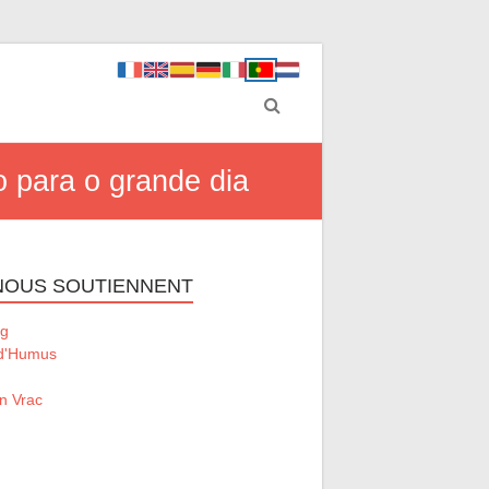
o para o grande dia
 NOUS SOUTIENNENT
g
 d'Humus
n Vrac