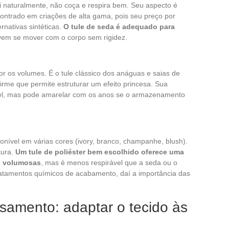
ai naturalmente, não coça e respira bem. Seu aspecto é
ontrado em criações de alta gama, pois seu preço por
ernativas sintéticas.
O tule de seda é adequado para
em se mover com o corpo sem rigidez.
r os volumes. É o tule clássico dos anáguas e saias de
irme que permite estruturar um efeito princesa. Sua
vel, mas pode amarelar com os anos se o armazenamento
nível em várias cores (ivory, branco, champanhe, blush).
tura.
Um tule de poliéster bem escolhido oferece uma
as volumosas
, mas é menos respirável que a seda ou o
atamentos químicos de acabamento, daí a importância das
samento: adaptar o tecido às