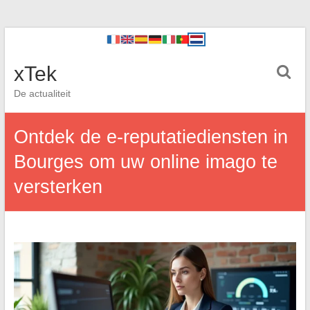
xTek
De actualiteit
Ontdek de e-reputatiediensten in
Bourges om uw online imago te
versterken