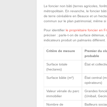
Le foncier non bâti (terres agricoles, forêt
métropolitain. En revanche, le foncier bât
de terre céréalière en Beauce et un hecta
commun sur le plan patrimonial, même si l
Pour identifier
le propriétaire foncier en 
préciser : parle-t-on de surface détenue
indicateurs produit un palmarès différent.
Critère de mesure
Premier du c
probable
Surface totale
État et collecti
(hectares)
Surface bâtie (m²)
État central (m
opérateurs)
Valeur vénale du parc
Grandes fonci
immobilier
(Unibail, Gecin
Nombre de
Bailleurs soci