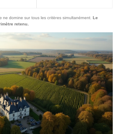
 ne domine sur tous les critères simultanément.
Le
imètre retenu.