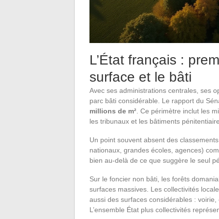
L’État français : prem
surface et le bâti
Avec ses administrations centrales, ses op
parc bâti considérable. Le rapport du Sé
millions de m²
. Ce périmètre inclut les mi
les tribunaux et les bâtiments pénitentiair
Un point souvent absent des classements g
nationaux, grandes écoles, agences) comp
bien au-delà de ce que suggère le seul pér
Sur le foncier non bâti, les forêts domania
surfaces massives. Les collectivités loca
aussi des surfaces considérables : voirie,
L’ensemble État plus collectivités représe