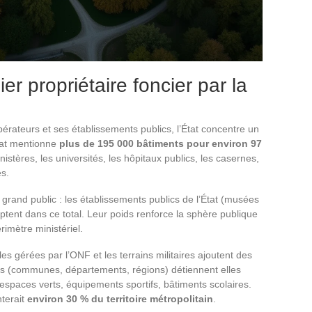
ier propriétaire foncier par la
érateurs et ses établissements publics, l’État concentre un
nat mentionne
plus de 195 000 bâtiments pour environ 97
nistères, les universités, les hôpitaux publics, les casernes,
es.
rand public : les établissements publics de l’État (musées
tent dans ce total. Leur poids renforce la sphère publique
imètre ministériel.
les gérées par l’ONF et les terrains militaires ajoutent des
les (communes, départements, régions) détiennent elles
 espaces verts, équipements sportifs, bâtiments scolaires.
nterait
environ 30 % du territoire métropolitain
.