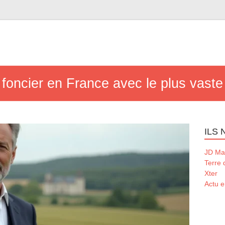
e foncier en France avec le plus vaste
ILS
JD Ma
Terre
Xter
Actu e