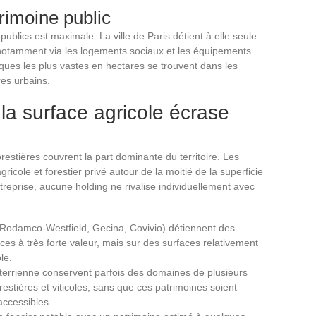
rimoine public
publics est maximale. La ville de Paris détient à elle seule
n, notamment via les logements sociaux et les équipements
iques les plus vastes en hectares se trouvent dans les
res urbains.
 la surface agricole écrase
forestières couvrent la part dominante du territoire. Les
gricole et forestier privé autour de la moitié de la superficie
treprise, aucune holding ne rivalise individuellement avec
-Rodamco-Westfield, Gecina, Covivio) détiennent des
es à très forte valeur, mais sur des surfaces relativement
le.
e terrienne conservent parfois des domaines de plusieurs
restières et viticoles, sans que ces patrimoines soient
accessibles.