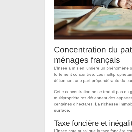
Concentration du pat
ménages français
L’Insee a mis en lumière un phénomène st
fortement concentrée. Les multipropriét
détiennent une part prépondérante du par
Cette concentration ne se traduit pas en 
multipropriétaires détiennent des appart
centaines d’hectares.
La richesse immob
surface.
Taxe foncière et inégal
L’Insee note aussi que la taxe foncière es