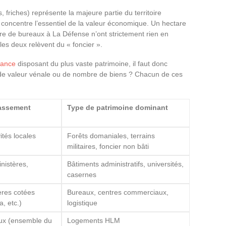
s, friches) représente la majeure partie du territoire
i concentre l’essentiel de la valeur économique. Un hectare
re de bureaux à La Défense n’ont strictement rien en
es deux relèvent du « foncier ».
France
disposant du plus vaste patrimoine, il faut donc
, de valeur vénale ou de nombre de biens ? Chacun de ces
lassement
Type de patrimoine dominant
vités locales
Forêts domaniales, terrains
militaires, foncier non bâti
inistères,
Bâtiments administratifs, universités,
casernes
ères cotées
Bureaux, centres commerciaux,
a, etc.)
logistique
aux (ensemble du
Logements HLM